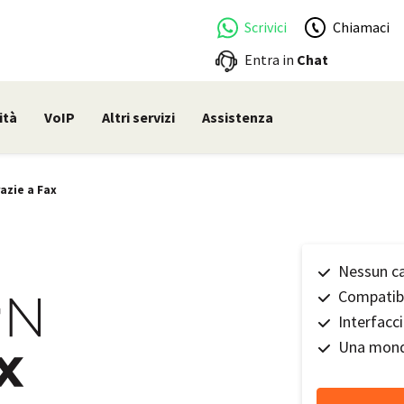
Scrivici
Chiamaci
Entra in
Chat
ità
VoIP
Altri servizi
Assistenza
azie a Fax
Nessun c
Compatibi
Interfacci
Una mondo