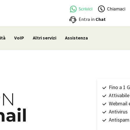
Scrivici
Chiamaci
Entra in
Chat
ità
VoIP
Altri servizi
Assistenza
Fino a 1 
Attivabil
Webmail e
Antivirus
Antispam